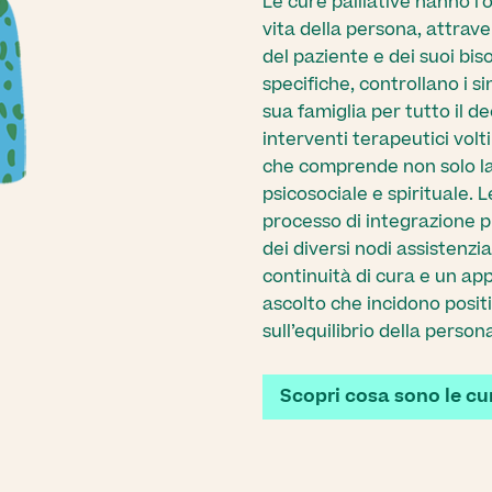
Le cure palliative hanno l’o
vita della persona, attrave
del paziente e dei suoi bis
specifiche, controllano i s
sua famiglia per tutto il d
interventi terapeutici volt
che comprende non solo la 
psicosociale e spirituale. L
processo di integrazione p
dei diversi nodi assistenz
continuità di cura e un ap
ascolto che incidono pos
sull’equilibrio della person
Scopri cosa sono le cur