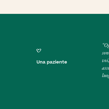
“Og
son
voi
Una paziente
ass
luo