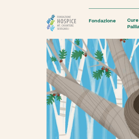
Cure
Fondazione
Palli
Dona ora
Sostienici
Lasciti
Donazione diretta
5x1000
Dona in memoria
Uniti per fa
Assistenza Residenziale
Assistenza Ambulato
Regala una donazione
Lieti eventi
La cura nei nostri Hospice a
Colloqui di accoglienza,
Bentivoglio, Bellaria e Casalecchio.
visite, visite di controllo,
domicilio, colloqui telefo
Natale solid