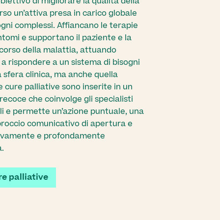
biettivo di migliorare la qualità della
rso un’attiva presa in carico globale
ogni complessi. Affiancano le terapie
intomi e supportano il paziente e la
ecorso della malattia, attuando
i a rispondere a un sistema di bisogni
sfera clinica, ma anche quella
e cure palliative sono inserite in un
recoce che coinvolge gli specialisti
iali e permette un’azione puntuale, una
proccio comunicativo di apertura e
itivamente e profondamente
a.
e palliative