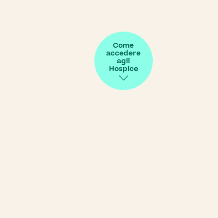
Come
accedere
agli
Hospice