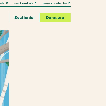
glio
Hospice Bellaria
Hospice Casalecchio
Sostienici
Dona ora
Associazione Amici
Storie
io a 360 gradi, dalla
Una comunità attiva per l'organizzazione di
Le testimonianze di pazienti,
lla formazione e
nuovi eventi di raccolta fondi per gli
famiglie e altri collaboratori della
nza.
Hospice.
Fondazione.
i