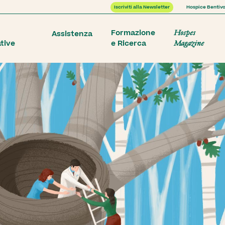
Iscriviti alla Newsletter
Hospice Bentivo
Formazione
Hospes
Assistenza
ative
e Ricerca
Magazine
Donazioni di beni o servizi
Sostieni i nostri eventi
re Grandi Imprese
Borse di studio
riale
Assistenza Pediatrica
Équipe
Proponi un evento
 prime
Percorsi di cura specifici per
Un approcc
 visite al
bambini e adolescenti che
ricerca, a
nici.
necessitano di un’assistenza
all’assiste
ale
Coinvolgi i tuoi collaborator