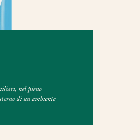
enitori
Leggi le storie
 di più
Scopri di più
iliari, nel pieno
’interno di un ambiente