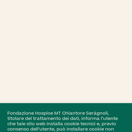
Fondazione Hospice MT Chiantore Seràgnoli,
titolare del trattamento dei dati, informa l’utente
che tale sito web installa cookie tecnici e, previo
consenso dell’utente, può installare cookie non