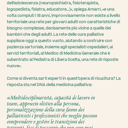
dell’adolescenza (neuropsichiatra, fisioterapista,
logopedista, fisiatra, educatore…)», spiega Amarri, «e una
volta compiuti i 18 anni, improvvisamente non esiste a livello
territoriale una rete per giovani adulti con caratteristiche di
bisogno complesse, decisamente più vicine a quelle dei
bambini che degli adulti. La rete delle cure palliative
supplisce oggi a questo vuoto, aiutando a costruire con
pazienza sartoriale, insieme agli specialisti ospedalieri, ai
servizi territoriali, al Medico di Medicina Generale che è
subentrato al Pediatra di Libera Scelta, una rete di risposte
nuove».
Come si diventa sarti esperti in quest’opera di ricucitura? La
risposta sta nel DNA della medicina palliativa:
«Multidisciplinarietà, capacità di lavoro in
team, approccio olistico alla persona,
personalizzazione della cura fanno dei
palliativisti i professionisti che meglio possono
comprendere e gestire le transizioni dei
pazienti, fasi di passaggio che non sono mai