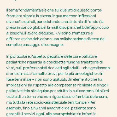
Il tema fondamentale è che sui due lati di questo ponte-
frontiera si parla la stessa lingua ma “con inflessioni
diverse” e quindi, pur esistendo una sintonia di fondo (la
presa in carico globale, la multidisciplinarietà dell’approccio
ai bisogni, il lavoro d’équipe…), vi sono sfumature e
differenze che richiedono una collaborazione diversa dal
semplice passaggio di consegne.
In particolare, l’aspetto peculiare delle cure palliative
pediatriche riguarda le cosiddette “lunghe traiettorie di
vita”, cui i professionisti dedicati agli adulti – che gestiscono
storie di malattia molto brevi, per lo più oncologiche e in
fase terminale – non sono abituati. Un elemento che ha
implicazioni sia rispetto alle competenze richieste ai singoli
palliativisti sia alle équipe per adulto in cui lavorano. Di più: si
tratta di un tema che non riguarda solo l’ambito della cura,
ma tutta la rete socio-assistenziale territoriale. «Per
esempio, fino ai 18 anni anagrafici del paziente sono
garantiti i servizi legati alla neuropsichiatria infantile