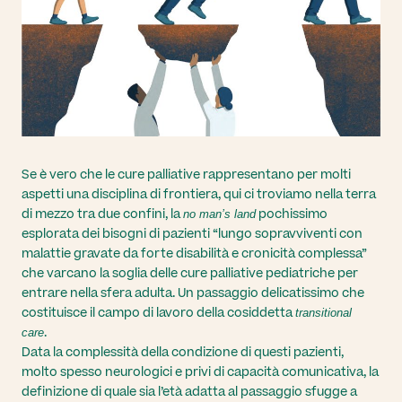
Natale
domicilio, colloqui
necessitan
solidale
Coinvolgi i tuoi
telefonici.
un’assiste
collaboratori
speciale.
Scopri di più
Scopri di più
Scopri d
Le
iniziative
per i
sostenitori
Se è vero che le cure palliative rappresentano per molti
aspetti una disciplina di frontiera, qui ci troviamo nella terra
I nostri
di mezzo tra due confini, la
pochissimo
no man’s land
sostenitori
esplorata dei bisogni di pazienti “lungo sopravviventi con
malattie gravate da forte disabilità e cronicità complessa”
che varcano la soglia delle cure palliative pediatriche per
entrare nella sfera adulta. Un passaggio delicatissimo che
costituisce il campo di lavoro della cosiddetta
transitional
.
care
Data la complessità della condizione di questi pazienti,
molto spesso neurologici e privi di capacità comunicativa, la
definizione di quale sia l’età adatta al passaggio sfugge a