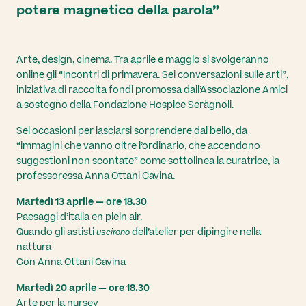
Natale
domicilio, colloqui
necessitan
potere magnetico della parola”
solidale
Coinvolgi i tuoi
telefonici.
un’assiste
collaboratori
speciale.
Arte, design, cinema. Tra aprile e maggio si svolgeranno
Scopri di più
Scopri di più
Scopri d
Le
online gli “Incontri di primavera. Sei conversazioni sulle arti”,
iniziative
iniziativa di raccolta fondi promossa dall’Associazione Amici
per i
a sostegno della Fondazione Hospice Seràgnoli.
sostenitori
Sei occasioni per lasciarsi sorprendere dal bello, da
“immagini che vanno oltre l’ordinario, che accendono
I nostri
suggestioni non scontate” come sottolinea la curatrice, la
sostenitori
professoressa Anna Ottani Cavina.
Martedì 13 aprile — ore 18.30
Paesaggi d’italia en plein air.
Quando gli astisti
dell’atelier per dipingire nella
uscirono
nattura
Con Anna Ottani Cavina
Martedì 20 aprile — ore 18.30
Arte per la nursey