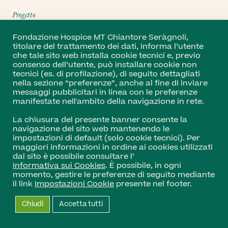
Progetto
Do ut do
Fondazione Hospice MT Chiantore Seràgnoli,
titolare del trattamento dei dati, informa l’utente
che tale sito web installa cookie tecnici e, previo
Ci sono tanti modi di organizzare delle mostre collettive di
consenso dell’utente, può installare cookie non
opere d’arte. In ciascuno di questi modi vigono la selezione
tecnici (es. di profilazione), di seguito dettagliati
nella sezione “preferenze”, anche al fine di inviare
critica e il senso di competizione. Questo non è certo un
messaggi pubblicitari in linea con le preferenze
male, anzi ogni esposizione collettiva esprime un suo senso,
manifestate nell'ambito della navigazione in rete.
una ideologia, un bisogno. L’organizzazione di do ut do
nasce però da istanze opposte. Le […]
La chiusura del presente banner consente la
navigazione del sito web mantenendo le
impostazioni di default (solo cookie tecnici). Per
Leggi di più
maggiori informazioni in ordine ai cookies utilizzati
dal sito è possibile consultare l’
Informativa sui Cookies
. È possibile, in ogni
momento, gestire le preferenze di seguito mediante
il link
Impostazioni Cookie
presente nel footer.
Insieme per Hospice
Chiudi
Accetta tutti