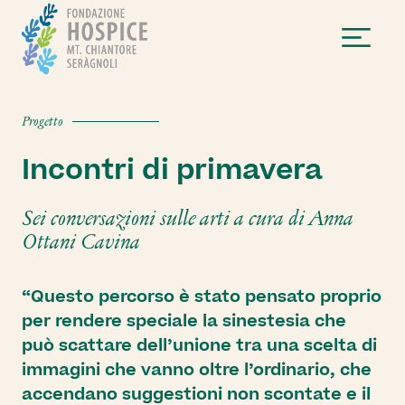
Progetto
Dona ora
Sostienici
Incontri di primavera
Lasciti
Donazioni di
Donazione
Sei conversazioni sulle arti a cura di Anna
beni o servizi
diretta
Ottani Cavina
5x1000
Sostieni i
nostri eventi
Dona in
Uniti per fare
“Questo percorso è stato pensato proprio
Assistenza
Assistenza
Assistenza
memoria
Grandi
Residenziale
Ambulatoriale
Pediatrica
per rendere speciale la sinestesia che
Imprese
Borse di studio
può scattare dell’unione tra una scelta di
La cura nei nostri
Colloqui di
Percorsi di
Regala
Hospice a
accoglienza, prime
specifici p
Lieti eventi
Proponi un
immagini che vanno oltre l’ordinario, che
una
Bentivoglio, Bellaria
visite, visite di
bambini e
evento
accendano suggestioni non scontate e il
e Casalecchio.
controllo, visite al
adolescent
donazione